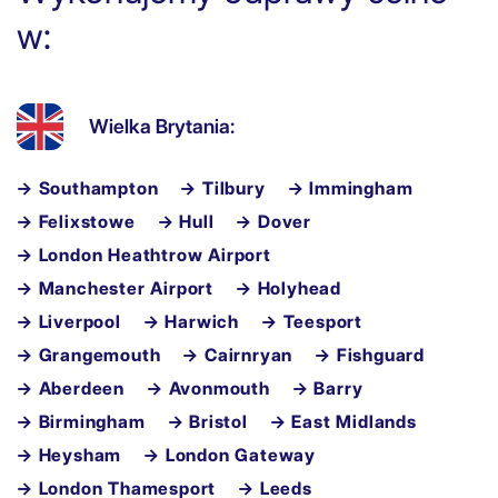
w:
Wielka Brytania:
→ Southampton
→ Tilbury
→ Immingham
→ Felixstowe
→ Hull
→ Dover
→ London Heathtrow Airport
→ Manchester Airport
→ Holyhead
→ Liverpool
→ Harwich
→ Teesport
→ Grangemouth
→ Cairnryan
→ Fishguard
→ Aberdeen
→ Avonmouth
→ Barry
→ Birmingham
→ Bristol
→ East Midlands
→ Heysham
→ London Gateway
→ London Thamesport
→ Leeds