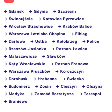
→ Gdańsk
→ Gdynia
→ Szczecin
→ Świnoujście
→ Katowice Pyrzowice
→ Wrocław Strachowice
→ Kraków Balice
→ Warszawa Lotnisko Chopina
→ Elbląg
→ Darłowo
→ Ustka
→ Kołobrzeg
→ Police
→ Rzeszów-Jasionka
→ Poznań-Ławica
→ Małaszewicze
→ Sławków
→ Kąty Wrocławskie
→ Poznań Franowo
→ Warszawa Pruszków
→ Koroszczyn
→ Dorohusk
→ Hrebenne
→ Świecko
→ Budomierz
→ Zosin
→ Cieszyn
→ Olszyna
→ Medyka
→ Zamość Bortatycze
→ Terespol
→ Braniewo