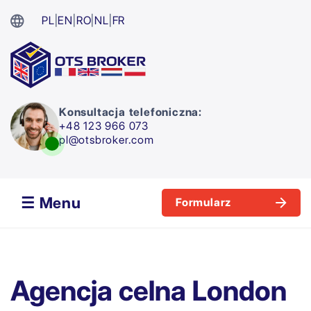
PL
|
EN
|
RO
|
NL
|
FR
Konsultacja telefoniczna:
+48 123 966 073
pl@otsbroker.com
☰ Menu
Formularz
Agencja celna London