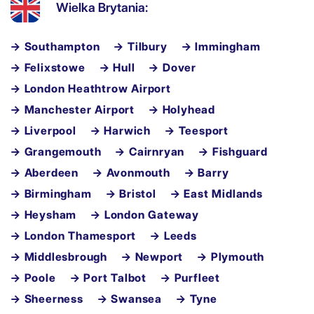
Wielka Brytania:
→ Southampton
→ Tilbury
→ Immingham
→ Felixstowe
→ Hull
→ Dover
→ London Heathtrow Airport
→ Manchester Airport
→ Holyhead
→ Liverpool
→ Harwich
→ Teesport
→ Grangemouth
→ Cairnryan
→ Fishguard
→ Aberdeen
→ Avonmouth
→ Barry
→ Birmingham
→ Bristol
→ East Midlands
→ Heysham
→ London Gateway
→ London Thamesport
→ Leeds
→ Middlesbrough
→ Newport
→ Plymouth
→ Poole
→ Port Talbot
→ Purfleet
→ Sheerness
→ Swansea
→ Tyne