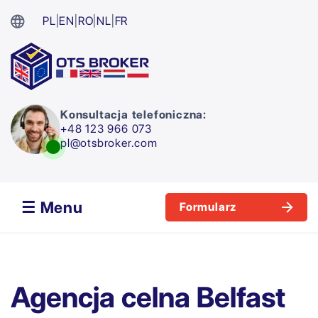
PL
|
EN
|
RO
|
NL
|
FR
Konsultacja telefoniczna:
+48 123 966 073
pl@otsbroker.com
☰ Menu
Formularz
Agencja celna Belfast