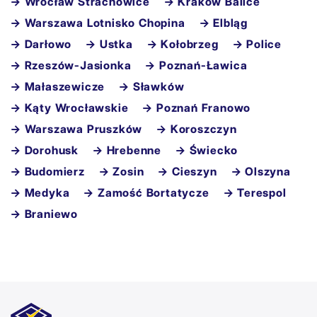
→ Wrocław Strachowice
→ Kraków Balice
→ Warszawa Lotnisko Chopina
→ Elbląg
→ Darłowo
→ Ustka
→ Kołobrzeg
→ Police
→ Rzeszów-Jasionka
→ Poznań-Ławica
→ Małaszewicze
→ Sławków
→ Kąty Wrocławskie
→ Poznań Franowo
→ Warszawa Pruszków
→ Koroszczyn
→ Dorohusk
→ Hrebenne
→ Świecko
→ Budomierz
→ Zosin
→ Cieszyn
→ Olszyna
→ Medyka
→ Zamość Bortatycze
→ Terespol
→ Braniewo