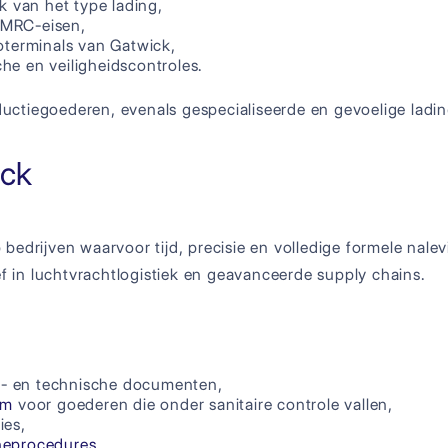
k van het type lading,
HMRC-eisen,
oterminals van Gatwick,
che en veiligheidscontroles.
ctiegoederen, evenals gespecialiseerde en gevoelige ladi
ick
drijven waarvoor tijd, precisie en volledige formele nalevi
in luchtvrachtlogistiek en geavanceerde supply chains.
rt- en technische documenten,
em
voor goederen die onder sanitaire controle vallen,
ies,
neprocedures
,