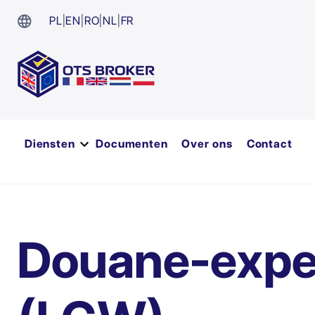
PL
|
EN
|
RO
|
NL
|
FR
Diensten
Documenten
Over ons
Contact
Douane-expe